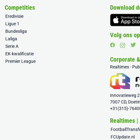
Competities
Download d
Eredivisie
Ligue 1
Bundesliga
Volg ons op
Laliga
Serie A
EK-kwalificatie
Corporate 
Premier League
Realtimes - Pu
Innovatieweg 
7007 CD, Doeti
+31(315)-7640
Realtimes |
FootballTrans
FCUpdate.nl