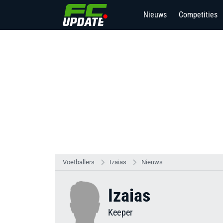
Nieuws
Competities
Voetballers
Izaias
Nieuws
Izaias
Keeper