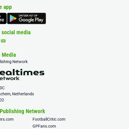
e app
 social media
& Media
blishing Network
20C
nchem, Netherlands
02
 Publishing Network
fers.com
FootballCritic.com
GPFans.com