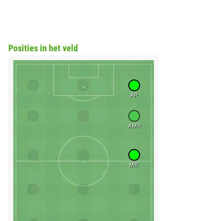
Posities in het veld
AR
AMR
MR