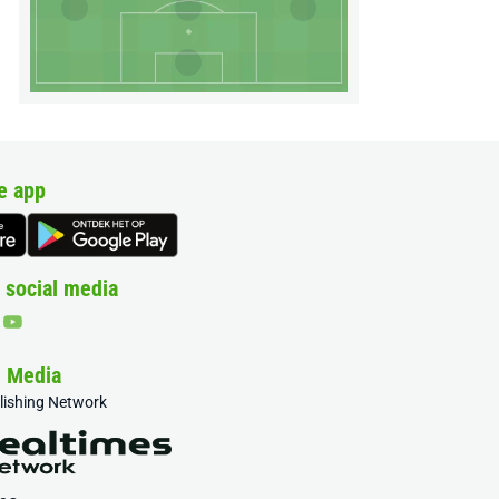
e app
 social media
& Media
blishing Network