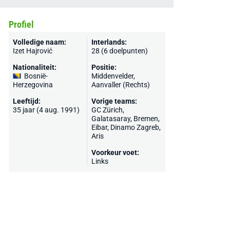
Profiel
Volledige naam:
Interlands:
Izet Hajrović
28 (6 doelpunten)
Nationaliteit:
Positie:
Bosnië-
Middenvelder,
Herzegovina
Aanvaller (Rechts)
Leeftijd:
Vorige teams:
35 jaar (4 aug. 1991)
GC Zürich
,
Galatasaray
,
Bremen
,
Eibar
,
Dinamo Zagreb
,
Aris
Voorkeur voet:
Links