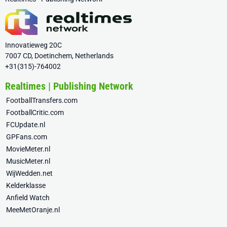
Innovatieweg 20C
7007 CD, Doetinchem, Netherlands
+31(315)-764002
Realtimes | Publishing Network
FootballTransfers.com
FootballCritic.com
FCUpdate.nl
GPFans.com
MovieMeter.nl
MusicMeter.nl
WijWedden.net
Kelderklasse
Anfield Watch
MeeMetOranje.nl