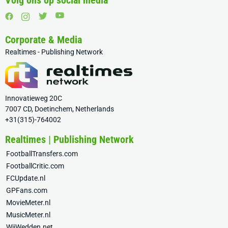
Volg ons op social media
Corporate & Media
Realtimes - Publishing Network
Innovatieweg 20C
7007 CD, Doetinchem, Netherlands
+31(315)-764002
Realtimes | Publishing Network
FootballTransfers.com
FootballCritic.com
FCUpdate.nl
GPFans.com
MovieMeter.nl
MusicMeter.nl
WijWedden.net