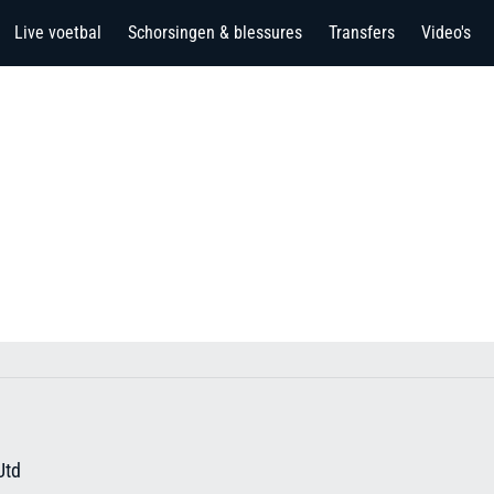
Live voetbal
Schorsingen & blessures
Transfers
Video's
Utd