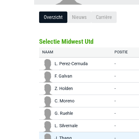
Overzicht
Nieuws
Carrière
Selectie Midwest Utd
NAAM
POSITIE
L. Perez-Cernuda
-
F. Galvan
-
Z. Holden
-
C. Moreno
-
G. Ruehle
-
L. Silvernale
-
J. Thang
-