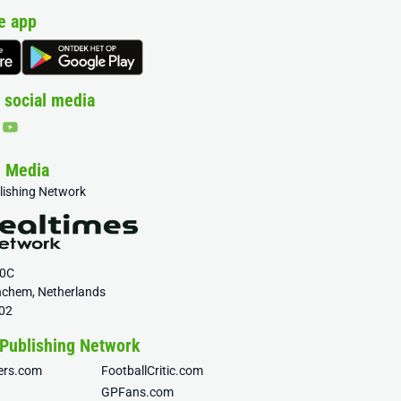
e app
 social media
& Media
blishing Network
20C
nchem, Netherlands
02
 Publishing Network
fers.com
FootballCritic.com
GPFans.com