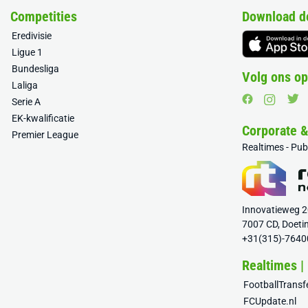
Competities
Download d
Eredivisie
Ligue 1
Bundesliga
Volg ons op
Laliga
Serie A
EK-kwalificatie
Corporate 
Premier League
Realtimes - Pu
Innovatieweg 
7007 CD, Doeti
+31(315)-7640
Realtimes |
FootballTrans
FCUpdate.nl