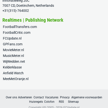
Innovatieweg 20C
7007 CD, Doetinchem, Netherlands
+31(315)-764002
Realtimes | Publishing Network
FootballTransfers.com
FootballCritic.com
FCUpdate.nl
GPFans.com
MovieMeter.nl
MusicMeter.nl
WijWedden.net
Kelderklasse
Anfield Watch
MeeMetOranje.nl
Over ons
Adverteren
Contact
Vacatures
Privacy
Algemene voorwaarden
Huisregels
Colofon
RSS
Sitemap
Copyright (©) 2005 - 2026
FCUpdate.nl