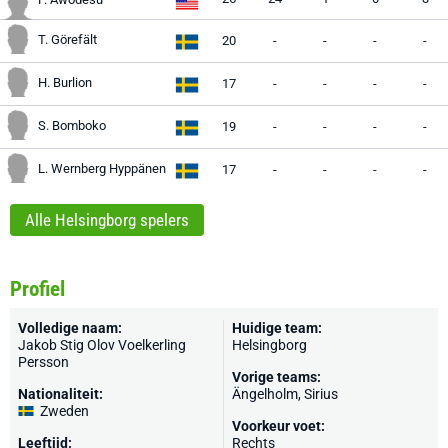
T. Görefält
20
-
-
-
-
H. Burlion
17
-
-
-
-
S. Bomboko
19
-
-
-
-
L. Wernberg Hyppänen
17
-
-
-
-
Alle Helsingborg spelers
Profiel
Volledige naam:
Huidige team:
Jakob Stig Olov Voelkerling
Helsingborg
Persson
Vorige teams:
Nationaliteit:
Ängelholm, Sirius
Zweden
Voorkeur voet:
Leeftijd:
Rechts