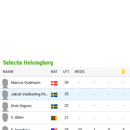
Selectie Helsingborg
NAAM
NAT.
LFT.
WEDS.
26
-
-
-
-
Marcus Gudmann
25
-
-
-
-
Jakob Voelkerling Persson
22
-
-
-
-
Ervin Gigovic
C. Biten
21
-
-
-
-
25
24
1
0
3
F. Awodesu