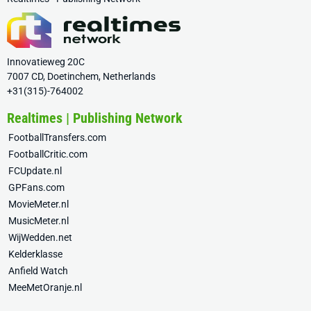
Innovatieweg 20C
7007 CD, Doetinchem, Netherlands
+31(315)-764002
Realtimes | Publishing Network
FootballTransfers.com
FootballCritic.com
FCUpdate.nl
GPFans.com
MovieMeter.nl
MusicMeter.nl
WijWedden.net
Kelderklasse
Anfield Watch
MeeMetOranje.nl