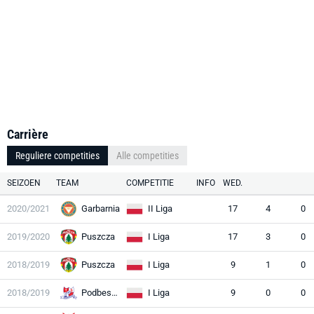
Carrière
Reguliere competities
Alle competities
SEIZOEN
TEAM
COMPETITIE
INFO
WED.
2020/2021
Garbarnia
II Liga
17
4
0
2019/2020
Puszcza
I Liga
17
3
0
2018/2019
Puszcza
I Liga
9
1
0
2018/2019
Podbeskidzie
I Liga
9
0
0