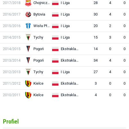
2017/2018
Chojniczanka
I Liga
28
4
0
2016/2017
Bytovia
I Liga
30
4
0
2015/2016
Wisła Płock
I Liga
20
2
0
2014/2015
Tychy
I Liga
15
3
0
2014/2015
Pogoń
Ekstraklasa
14
0
0
2013/2014
Pogoń
Ekstraklasa
34
4
0
2012/2013
Tychy
I Liga
27
4
0
2011/2012
Kielce
Ekstraklasa
3
0
0
2010/2011
Kielce
Ekstraklasa
4
0
0
Profiel