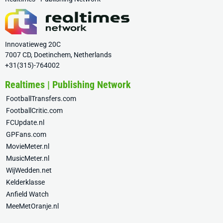
Innovatieweg 20C
7007 CD, Doetinchem, Netherlands
+31(315)-764002
Realtimes | Publishing Network
FootballTransfers.com
FootballCritic.com
FCUpdate.nl
GPFans.com
MovieMeter.nl
MusicMeter.nl
WijWedden.net
Kelderklasse
Anfield Watch
MeeMetOranje.nl