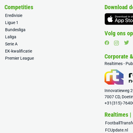
Competities
Download d
Eredivisie
Ligue 1
Bundesliga
Volg ons op
Laliga
Serie A
EK-kwalificatie
Corporate 
Premier League
Realtimes - Pu
Innovatieweg 
7007 CD, Doeti
+31(315)-7640
Realtimes |
FootballTrans
FCUpdate.nl