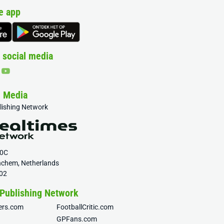
e app
 social media
& Media
blishing Network
20C
nchem, Netherlands
02
 Publishing Network
fers.com
FootballCritic.com
GPFans.com