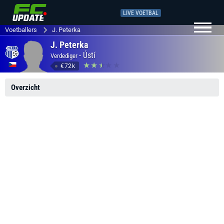
LIVE VOETBAL
Voetballers
J. Peterka
J. Peterka
-
Ústí
Verdediger
€72k
Overzicht