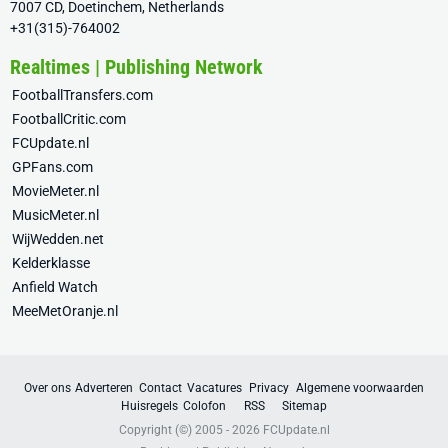
7007 CD, Doetinchem, Netherlands
+31(315)-764002
Realtimes | Publishing Network
FootballTransfers.com
FootballCritic.com
FCUpdate.nl
GPFans.com
MovieMeter.nl
MusicMeter.nl
WijWedden.net
Kelderklasse
Anfield Watch
MeeMetOranje.nl
Over ons
Adverteren
Contact
Vacatures
Privacy
Algemene voorwaarden
Huisregels
Colofon
RSS
Sitemap
Copyright (©) 2005 - 2026
FCUpdate.nl