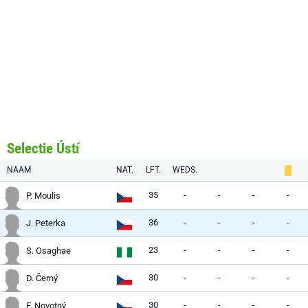
Selectie Ústí
NAAM
NAT.
LFT.
WEDS.
35
-
-
-
-
P. Moulis
36
-
-
-
-
J. Peterka
23
-
-
-
-
S. Osaghae
30
-
-
-
-
D. Černý
30
-
-
-
-
F. Novotný