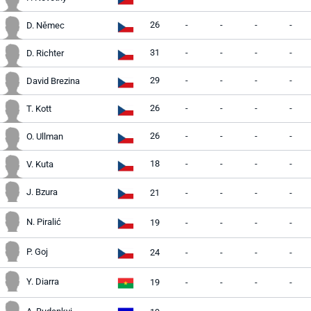
26
-
-
-
-
D. Němec
31
-
-
-
-
D. Richter
29
-
-
-
-
David Brezina
26
-
-
-
-
T. Kott
26
-
-
-
-
O. Ullman
18
-
-
-
-
V. Kuta
J. Bzura
21
-
-
-
-
N. Piralić
19
-
-
-
-
P. Goj
24
-
-
-
-
Y. Diarra
19
-
-
-
-