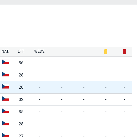
NAT.
LFT.
WEDS.
36
-
-
-
-
-
28
-
-
-
-
-
28
-
-
-
-
-
32
-
-
-
-
-
35
-
-
-
-
-
28
-
-
-
-
-
27
-
-
-
-
-