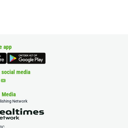
e app
 social media
& Media
blishing Network
20C