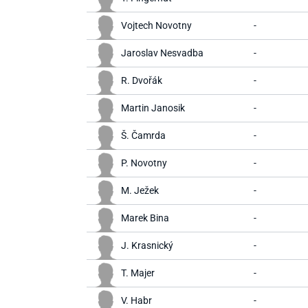
Vojtech Novotny
-
Jaroslav Nesvadba
-
R. Dvořák
-
Martin Janosik
-
Š. Čamrda
-
P. Novotny
-
M. Ježek
-
Marek Bina
-
J. Krasnický
-
T. Majer
-
V. Habr
-