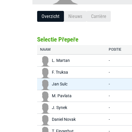
Overzicht
Nieuws
Carrière
Selectie Přepeře
NAAM
POSITIE
L. Martan
-
F. Truksa
-
Jan Sulc
-
M. Pavlata
-
J. Synek
-
Daniel Novak
-
T. Fingerhut
-