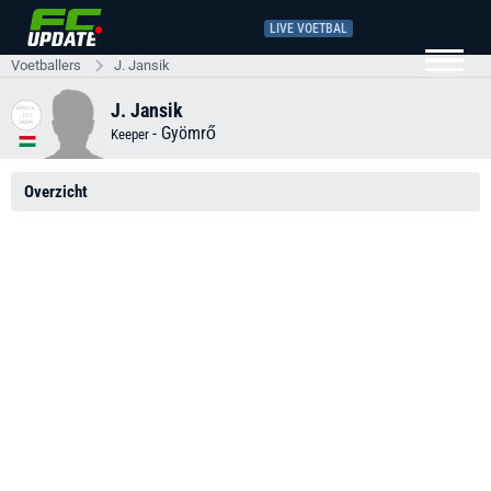
LIVE VOETBAL
Voetballers
J. Jansik
J. Jansik
-
Gyömrő
Keeper
Overzicht