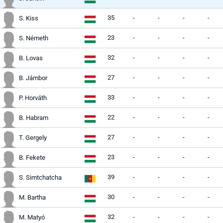
35
-
-
-
-
S. Kiss
23
-
-
-
-
S. Németh
32
-
-
-
-
B. Lovas
27
-
-
-
-
B. Jámbor
33
-
-
-
-
P. Horváth
22
-
-
-
-
B. Habram
27
-
-
-
-
T. Gergely
23
-
-
-
-
B. Fekete
39
-
-
-
-
S. Simtchatcha
30
-
-
-
-
M. Bartha
32
-
-
-
-
M. Matyó