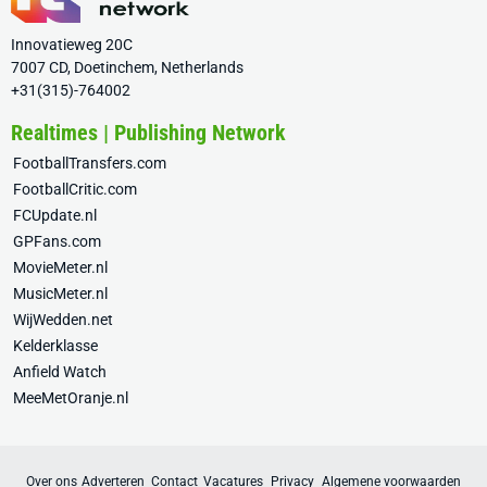
Innovatieweg 20C
7007 CD, Doetinchem, Netherlands
+31(315)-764002
Realtimes | Publishing Network
FootballTransfers.com
FootballCritic.com
FCUpdate.nl
GPFans.com
MovieMeter.nl
MusicMeter.nl
WijWedden.net
Kelderklasse
Anfield Watch
MeeMetOranje.nl
Over ons
Adverteren
Contact
Vacatures
Privacy
Algemene voorwaarden