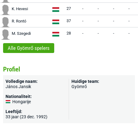
27
-
-
-
-
K. Hevesi
37
-
-
-
-
R. Rontó
28
-
-
-
-
M. Szegedi
Alle Gyömrő spelers
Profiel
Volledige naam:
Huidige team:
János Jansik
Gyömrő
Nationaliteit:
Hongarije
Leeftijd:
33 jaar (23 dec. 1992)