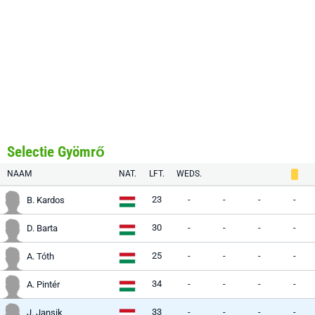
Selectie Gyömrő
NAAM
NAT.
LFT.
WEDS.
23
-
-
-
-
B. Kardos
30
-
-
-
-
D. Barta
25
-
-
-
-
A. Tóth
34
-
-
-
-
A. Pintér
33
-
-
-
-
J. Jansik