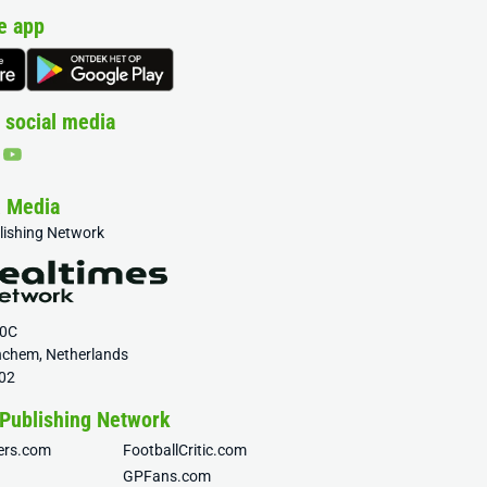
e app
 social media
& Media
blishing Network
20C
nchem, Netherlands
02
 Publishing Network
fers.com
FootballCritic.com
GPFans.com