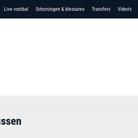
Live voetbal
Schorsingen & blessures
Transfers
Video's
ussen