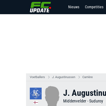
Nieuws
Competities
Voetballers
J. Augustinussen
Carrière
J. Augustin
Middenvelder
-
Suduroy