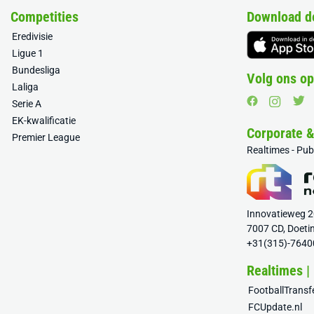
Competities
Download d
Eredivisie
Ligue 1
Bundesliga
Volg ons op
Laliga
Serie A
EK-kwalificatie
Corporate 
Premier League
Realtimes - Pu
Innovatieweg 
7007 CD, Doeti
+31(315)-7640
Realtimes |
FootballTrans
FCUpdate.nl