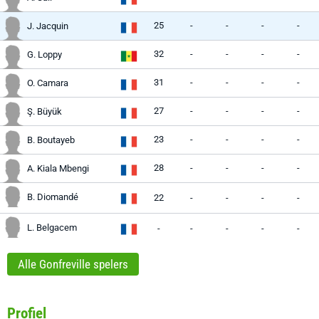
25
-
-
-
-
J. Jacquin
32
-
-
-
-
G. Loppy
31
-
-
-
-
O. Camara
27
-
-
-
-
Ş. Büyük
23
-
-
-
-
B. Boutayeb
28
-
-
-
-
A. Kiala Mbengi
B. Diomandé
22
-
-
-
-
L. Belgacem
-
-
-
-
-
Alle Gonfreville spelers
Profiel