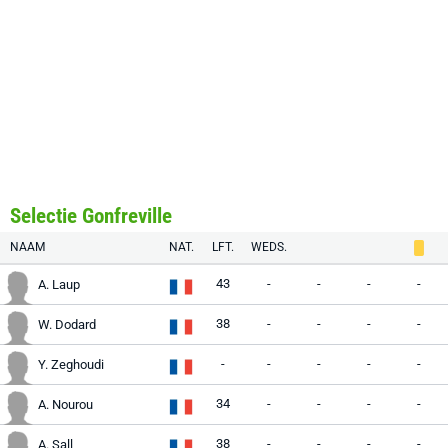
Selectie Gonfreville
NAAM
NAT.
LFT.
WEDS.
43
-
-
-
-
A. Laup
38
-
-
-
-
W. Dodard
-
-
-
-
-
Y. Zeghoudi
34
-
-
-
-
A. Nourou
38
-
-
-
-
A. Sall