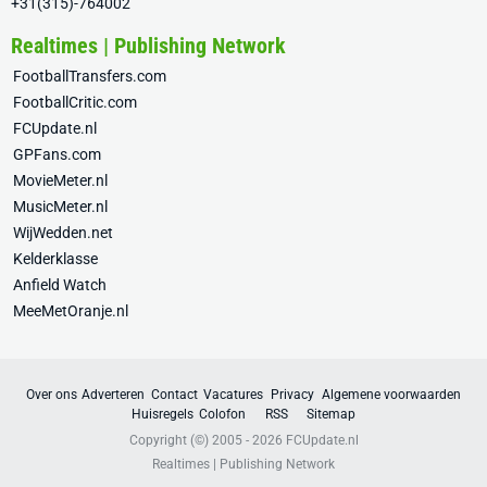
+31(315)-764002
Realtimes | Publishing Network
FootballTransfers.com
FootballCritic.com
FCUpdate.nl
GPFans.com
MovieMeter.nl
MusicMeter.nl
WijWedden.net
Kelderklasse
Anfield Watch
MeeMetOranje.nl
Over ons
Adverteren
Contact
Vacatures
Privacy
Algemene voorwaarden
Huisregels
Colofon
RSS
Sitemap
Copyright (©) 2005 - 2026
FCUpdate.nl
Realtimes | Publishing Network