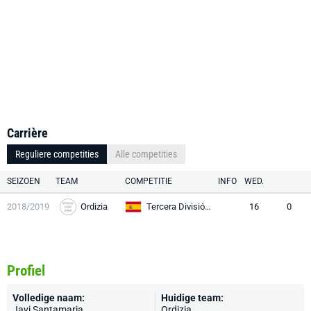
Carrière
Reguliere competities
Alle competities
SEIZOEN
TEAM
COMPETITIE
INFO
WED.
2018/2019
Ordizia
Tercera División RFEF
16
0
Profiel
Volledige naam:
Huidige team:
Javi Santamaria
Ordizia