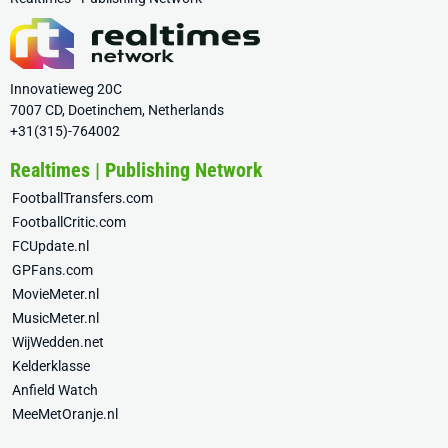
Innovatieweg 20C
7007 CD, Doetinchem, Netherlands
+31(315)-764002
Realtimes | Publishing Network
FootballTransfers.com
FootballCritic.com
FCUpdate.nl
GPFans.com
MovieMeter.nl
MusicMeter.nl
WijWedden.net
Kelderklasse
Anfield Watch
MeeMetOranje.nl