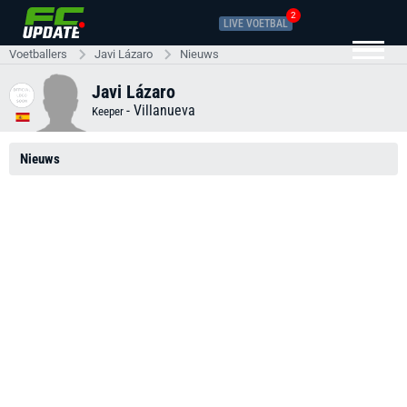
2
LIVE VOETBAL
Voetballers
Javi Lázaro
Nieuws
Javi Lázaro
-
Villanueva
Keeper
Nieuws