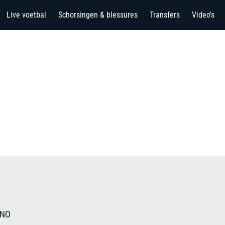
Live voetbal
Schorsingen & blessures
Transfers
Video's
 NO