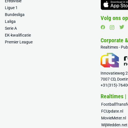
Eredivisie
Ligue 1
Bundesliga
Volg ons op
Laliga
Serie A
EK-kwalificatie
Corporate 
Premier League
Realtimes - Pu
Innovatieweg 
7007 CD, Doeti
+31(315)-7640
Realtimes |
FootballTrans
FCUpdate.nl
MovieMeter.nl
WijWedden.net