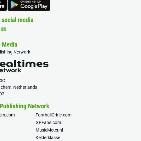
 social media
& Media
blishing Network
20C
nchem, Netherlands
02
 Publishing Network
fers.com
FootballCritic.com
GPFans.com
MusicMeter.nl
Kelderklasse