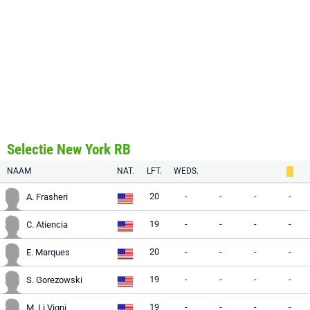
Selectie New York RB
NAAM
NAT.
LFT.
WEDS.
20
-
-
-
-
A. Frasheri
19
-
-
-
-
C. Atiencia
20
-
-
-
-
E. Marques
19
-
-
-
-
S. Gorezowski
19
-
-
-
-
M. Li Vigni