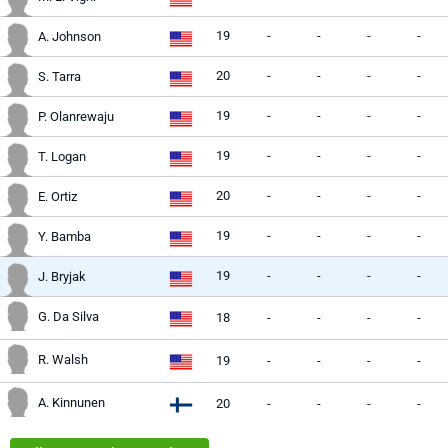
19
-
-
-
-
A. Johnson
20
-
-
-
-
S. Tarra
19
-
-
-
-
P. Olanrewaju
19
-
-
-
-
T. Logan
20
-
-
-
-
E. Ortiz
19
-
-
-
-
Y. Bamba
19
-
-
-
-
J. Bryjak
G. Da Silva
18
-
-
-
-
R. Walsh
19
-
-
-
-
A. Kinnunen
20
-
-
-
-