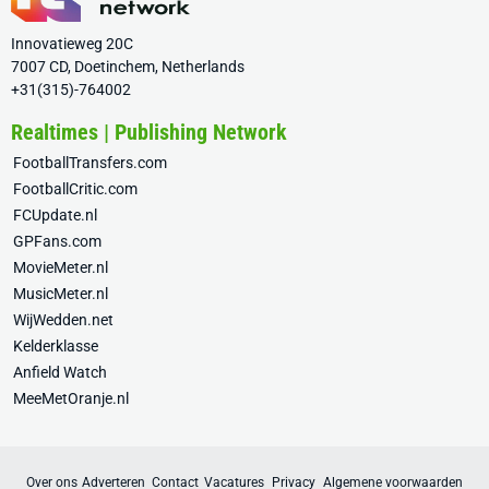
Innovatieweg 20C
7007 CD, Doetinchem, Netherlands
+31(315)-764002
Realtimes | Publishing Network
FootballTransfers.com
FootballCritic.com
FCUpdate.nl
GPFans.com
MovieMeter.nl
MusicMeter.nl
WijWedden.net
Kelderklasse
Anfield Watch
MeeMetOranje.nl
Over ons
Adverteren
Contact
Vacatures
Privacy
Algemene voorwaarden