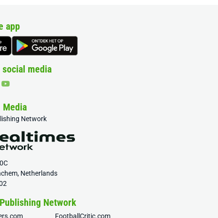
e app
 social media
& Media
blishing Network
20C
nchem, Netherlands
02
 Publishing Network
fers.com
FootballCritic.com