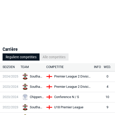
Carrière
Reguliere competities
Alle competities
SEIZOEN
TEAM
COMPETITIE
INFO
WED.
2024/2025
Southampton
Premier League 2 Division One
0
2023/2024
Southampton
Premier League 2 Division One
4
2023/2024
Chippenham
Conference N / S
10
2022/2023
Southampton
U18 Premier League
9