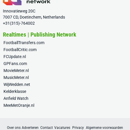
Innovatieweg 20C
7007 CD, Doetinchem, Netherlands
+31(315)-764002
Realtimes | Publishing Network
FootballTransfers.com
FootballCritic.com
FCUpdate.nl
GPFans.com
MovieMeter.nl
MusicMeter.nl
WijWedden.net
Kelderklasse
Anfield Watch
MeeMetOranje.nl
Over ons
Adverteren
Contact
Vacatures
Privacy
Algemene voorwaarden