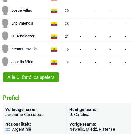
Josué Villao
20
-
-
-
-
Eric Valencia
23
-
-
-
-
C. Benalcazar
21
-
-
-
-
Kennet Poveda
16
-
-
-
-
Jhostin Mina
18
-
-
-
-
Alle U. Católica spelers
Profiel
Volledige naam:
Huidige team:
Jerónimo Cacciabue
U. Católica
Nationaliteit:
Vorige teams:
Argentinië
Newell's
, Miedź, Platense