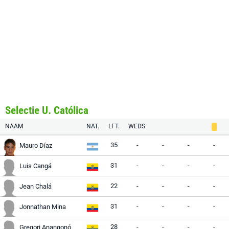
Selectie U. Católica
NAAM
NAT.
LFT.
WEDS.
35
-
-
-
-
Mauro Díaz
31
-
-
-
-
Luis Cangá
22
-
-
-
-
Jean Chalá
31
-
-
-
-
Jonnathan Mina
28
-
-
-
-
Gregori Anangonó