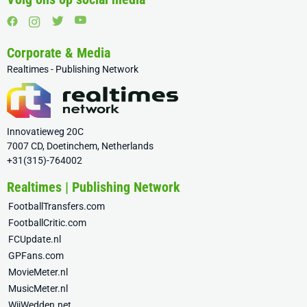
Corporate & Media
Realtimes - Publishing Network
Innovatieweg 20C
7007 CD, Doetinchem, Netherlands
+31(315)-764002
Realtimes | Publishing Network
FootballTransfers.com
FootballCritic.com
FCUpdate.nl
GPFans.com
MovieMeter.nl
MusicMeter.nl
WijWedden.net