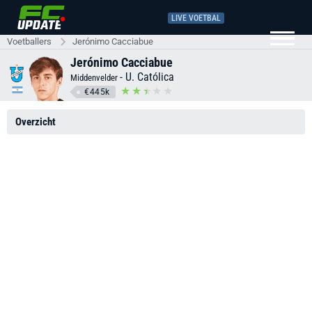
LIVE VOETBAL
Voetballers
Jerónimo Cacciabue
Jerónimo Cacciabue
-
U. Católica
Middenvelder
€445k
Overzicht