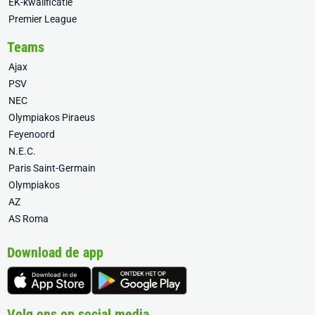
EK-kwalificatie
Premier League
Teams
Ajax
PSV
NEC
Olympiakos Piraeus
Feyenoord
N.E.C.
Paris Saint-Germain
Olympiakos
AZ
AS Roma
Download de app
Volg ons op social media