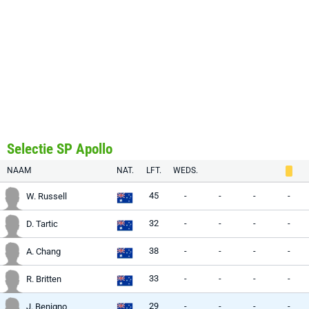
Selectie SP Apollo
NAAM
NAT.
LFT.
WEDS.
45
-
-
-
-
W. Russell
32
-
-
-
-
D. Tartic
38
-
-
-
-
A. Chang
33
-
-
-
-
R. Britten
29
-
-
-
-
J. Benigno