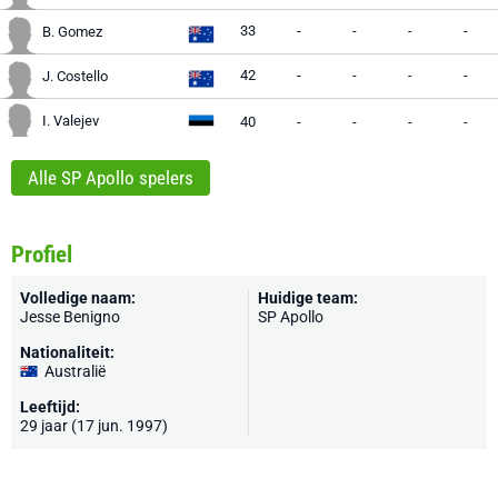
33
-
-
-
-
B. Gomez
42
-
-
-
-
J. Costello
I. Valejev
40
-
-
-
-
Alle SP Apollo spelers
Profiel
Volledige naam:
Huidige team:
Jesse Benigno
SP Apollo
Nationaliteit:
Australië
Leeftijd:
29 jaar (17 jun. 1997)