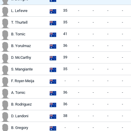
35
-
-
-
-
L. Lefevre
35
-
-
-
-
T. Thurtell
41
-
-
-
-
B. Tomic
36
-
-
-
-
B. Yorulmaz
39
-
-
-
-
D. McCarthy
35
-
-
-
-
S. Mangiante
-
-
-
-
-
F. Royer-Meija
36
-
-
-
-
A. Tomic
36
-
-
-
-
B. Rodriguez
38
-
-
-
-
D. Landoni
-
-
-
-
-
B. Gregory