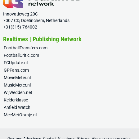
Innovatieweg 20C
7007 CD, Doetinchem, Netherlands
+31(315)-764002
Realtimes | Publishing Network
FootballTransfers.com
FootballCritic.com
FCUpdate.nl
GPFans.com
MovieMeter.nl
MusicMeter.nl
WijWedden.net
Kelderklasse
Anfield Watch
MeeMetOranje.nl
Over ons
Adverteren
Contact
Vacatures
Privacy
Algemene voorwaarden