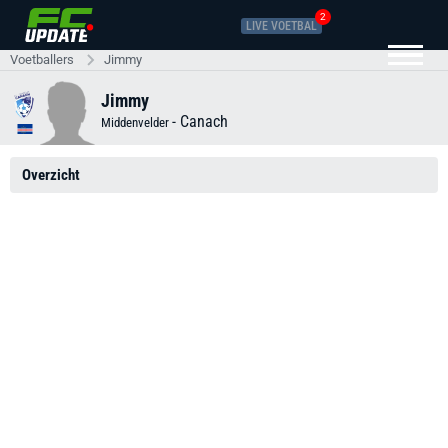
2
LIVE VOETBAL
Voetballers
Jimmy
Jimmy
-
Canach
Middenvelder
Overzicht