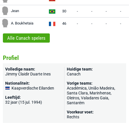
Jean
30
-
-
-
-
A. Boukhetaia
46
-
-
-
-
Alle Canach spelers
Profiel
Volledige naam:
Huidige team:
Jimmy Claidir Duarte Ines
Canach
Nationaliteit:
Vorige teams:
Kaapverdische Eilanden
Académica, União Madeira,
Santa Clara
, Marinhense,
Leeftijd:
Oleiros, Valadares Gaia,
32 jaar (15 jul. 1994)
Santarém
Voorkeur voet:
Rechts