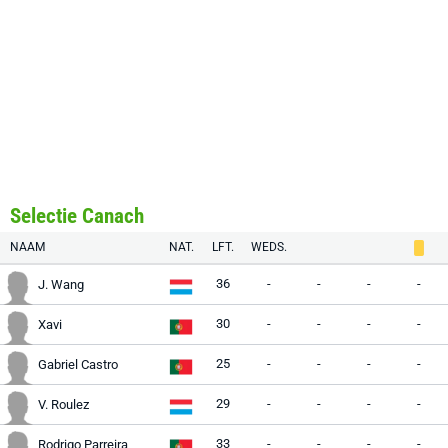
Selectie Canach
NAAM
NAT.
LFT.
WEDS.
36
-
-
-
-
J. Wang
30
-
-
-
-
Xavi
25
-
-
-
-
Gabriel Castro
29
-
-
-
-
V. Roulez
33
-
-
-
-
Rodrigo Parreira