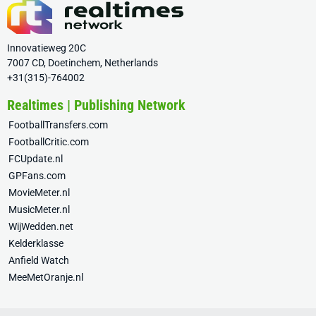
Innovatieweg 20C
7007 CD, Doetinchem, Netherlands
+31(315)-764002
Realtimes | Publishing Network
FootballTransfers.com
FootballCritic.com
FCUpdate.nl
GPFans.com
MovieMeter.nl
MusicMeter.nl
WijWedden.net
Kelderklasse
Anfield Watch
MeeMetOranje.nl