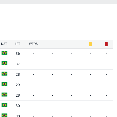
NAT.
LFT.
WEDS.
36
-
-
-
-
-
37
-
-
-
-
-
28
-
-
-
-
-
29
-
-
-
-
-
28
-
-
-
-
-
30
-
-
-
-
-
30
-
-
-
-
-