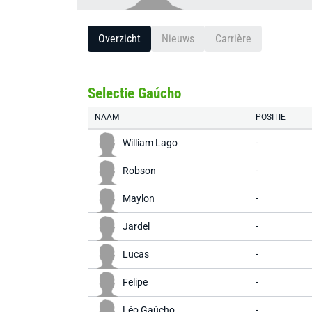
Overzicht
Nieuws
Carrière
Selectie Gaúcho
NAAM
POSITIE
William Lago
-
Robson
-
Maylon
-
Jardel
-
Lucas
-
Felipe
-
Léo Gaúcho
-