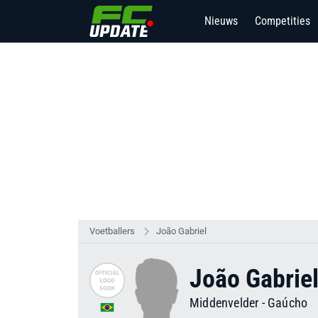
Nieuws
Competities
Voetballers
João Gabriel
João Gabrie
Middenvelder
-
Gaúcho