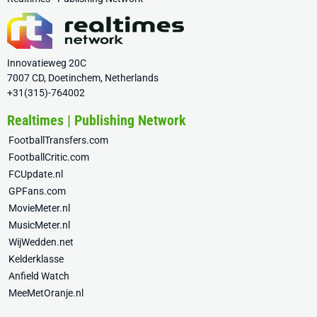
Innovatieweg 20C
7007 CD, Doetinchem, Netherlands
+31(315)-764002
Realtimes | Publishing Network
FootballTransfers.com
FootballCritic.com
FCUpdate.nl
GPFans.com
MovieMeter.nl
MusicMeter.nl
WijWedden.net
Kelderklasse
Anfield Watch
MeeMetOranje.nl