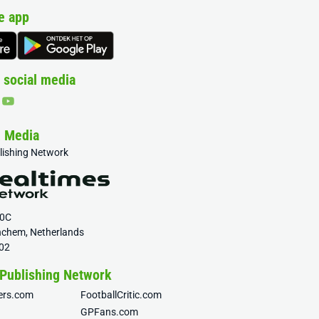
e app
 social media
& Media
blishing Network
20C
nchem, Netherlands
02
 Publishing Network
fers.com
FootballCritic.com
GPFans.com