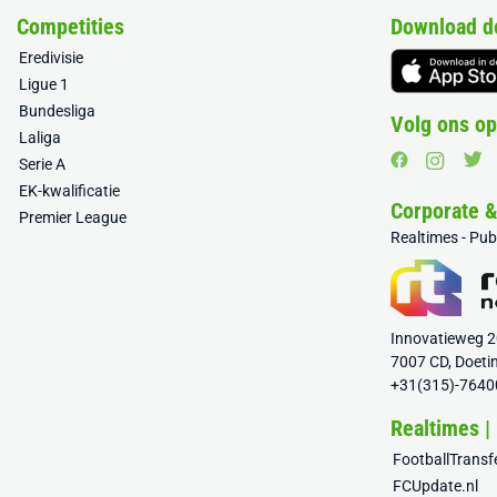
Competities
Download d
Eredivisie
Ligue 1
Bundesliga
Volg ons op
Laliga
Serie A
EK-kwalificatie
Corporate 
Premier League
Realtimes - Pu
Innovatieweg 
7007 CD, Doeti
+31(315)-7640
Realtimes |
FootballTrans
FCUpdate.nl