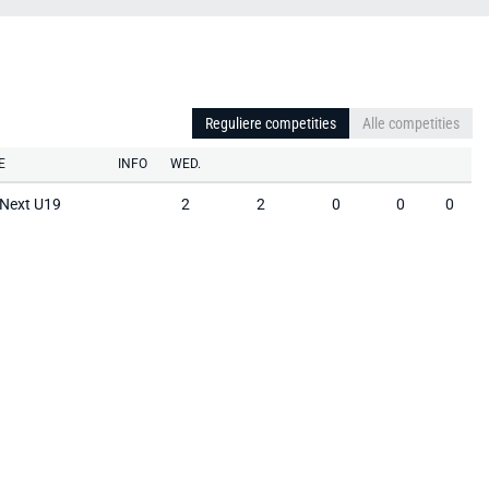
Reguliere competities
Alle competities
E
INFO
WED.
Next U19
2
2
0
0
0