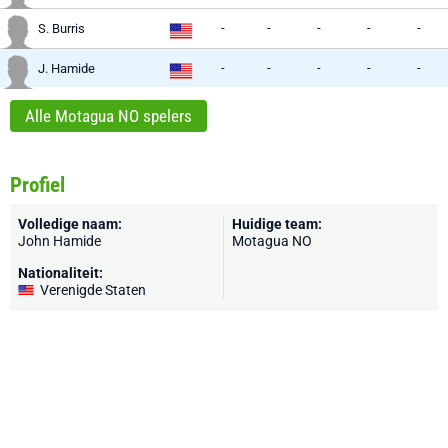
-
-
-
-
-
S. Burris
-
-
-
-
-
J. Hamide
Alle Motagua NO spelers
Profiel
Volledige naam:
Huidige team:
John Hamide
Motagua NO
Nationaliteit:
Verenigde Staten