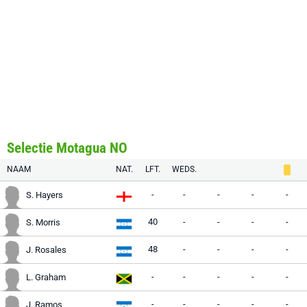
Selectie Motagua NO
NAAM
NAT.
LFT.
WEDS.
-
-
-
-
-
S. Hayers
40
-
-
-
-
S. Morris
48
-
-
-
-
J. Rosales
-
-
-
-
-
L. Graham
-
-
-
-
-
J. Ramos