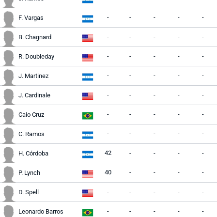
-
-
-
-
-
F. Vargas
-
-
-
-
-
B. Chagnard
-
-
-
-
-
R. Doubleday
-
-
-
-
-
J. Martinez
-
-
-
-
-
J. Cardinale
-
-
-
-
-
Caio Cruz
-
-
-
-
-
C. Ramos
42
-
-
-
-
H. Córdoba
40
-
-
-
-
P. Lynch
-
-
-
-
-
D. Spell
-
-
-
-
-
Leonardo Barros