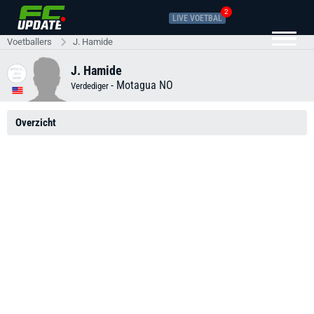
2
LIVE VOETBAL
Voetballers
J. Hamide
J. Hamide
-
Motagua NO
Verdediger
Overzicht