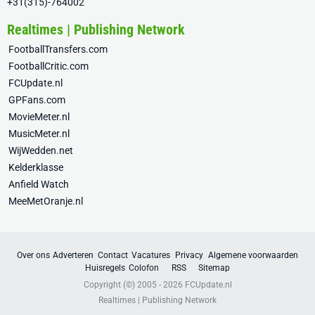
+31(315)-764002
Realtimes | Publishing Network
FootballTransfers.com
FootballCritic.com
FCUpdate.nl
GPFans.com
MovieMeter.nl
MusicMeter.nl
WijWedden.net
Kelderklasse
Anfield Watch
MeeMetOranje.nl
Over ons
Adverteren
Contact
Vacatures
Privacy
Algemene voorwaarden
Huisregels
Colofon
RSS
Sitemap
Copyright (©) 2005 - 2026
FCUpdate.nl
Realtimes | Publishing Network