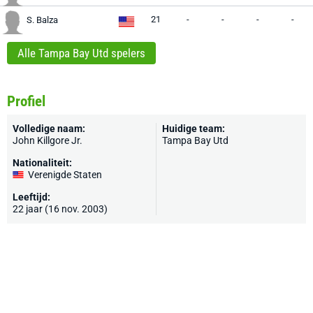
21
-
-
-
-
S. Balza
Alle Tampa Bay Utd spelers
Profiel
Volledige naam:
Huidige team:
John Killgore Jr.
Tampa Bay Utd
Nationaliteit:
Verenigde Staten
Leeftijd:
22 jaar (16 nov. 2003)