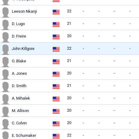
22
-
-
-
-
Leeson Nkanji
21
-
-
-
-
D. Lugo
20
-
-
-
-
D. Freire
22
-
-
-
-
John Killgore
21
-
-
-
-
O. Blake
20
-
-
-
-
A. Jones
21
-
-
-
-
D. Smith
20
-
-
-
-
A. Mihalek
20
-
-
-
-
M. Allison
20
-
-
-
-
C. Colvin
22
-
-
-
-
E. Schumaker