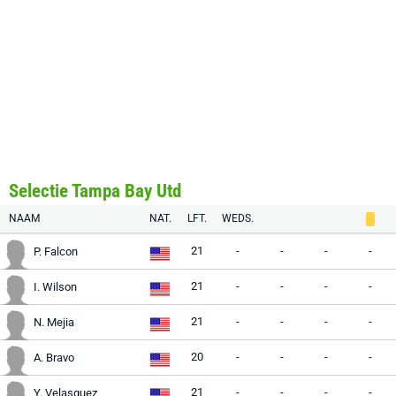
Selectie Tampa Bay Utd
NAAM
NAT.
LFT.
WEDS.
21
-
-
-
-
P. Falcon
21
-
-
-
-
I. Wilson
21
-
-
-
-
N. Mejia
20
-
-
-
-
A. Bravo
21
-
-
-
-
Y. Velasquez