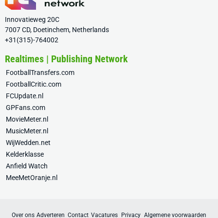
Innovatieweg 20C
7007 CD, Doetinchem, Netherlands
+31(315)-764002
Realtimes | Publishing Network
FootballTransfers.com
FootballCritic.com
FCUpdate.nl
GPFans.com
MovieMeter.nl
MusicMeter.nl
WijWedden.net
Kelderklasse
Anfield Watch
MeeMetOranje.nl
Over ons
Adverteren
Contact
Vacatures
Privacy
Algemene voorwaarden