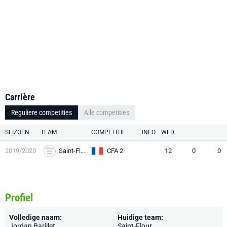
Carrière
Reguliere competities
Alle competities
SEIZOEN
TEAM
COMPETITIE
INFO
WED.
2019/2020
Saint-Flour
CFA 2
12
0
0
Profiel
Volledige naam:
Huidige team:
Jordan Barillet
Saint-Flour