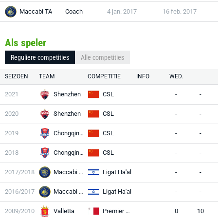
Maccabi TA
Coach
4 jan. 2017
16 feb. 2017
Als speler
Reguliere competities
Alle competities
SEIZOEN
TEAM
COMPETITIE
INFO
WED.
2021
Shenzhen
CSL
-
-
2020
Shenzhen
CSL
-
-
2019
Chongqing LA
CSL
-
-
2018
Chongqing LA
CSL
-
-
2017/2018
Maccabi TA
Ligat Ha'al
-
-
2016/2017
Maccabi TA
Ligat Ha'al
-
-
2009/2010
Valletta
Premier League
0
10