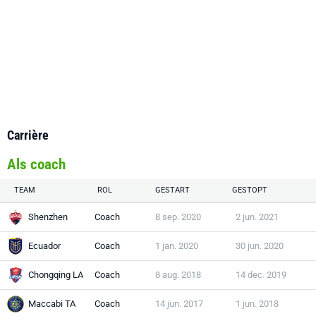
Carrière
Als coach
TEAM
ROL
GESTART
GESTOPT
Shenzhen
Coach
8 sep. 2020
2 jun. 2021
Ecuador
Coach
1 jan. 2020
30 jun. 2020
Chongqing LA
Coach
8 aug. 2018
14 dec. 2019
Maccabi TA
Coach
14 jun. 2017
1 jun. 2018