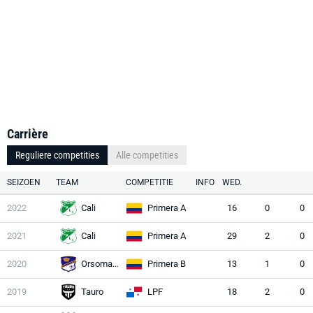
Carrière
Reguliere competities
Alle competities
SEIZOEN
TEAM
COMPETITIE
INFO
WED.
2022
Cali
Primera A
16
0
0
2021
Cali
Primera A
29
2
0
2020
Orsomarso
Primera B
13
1
0
2019
Tauro
LPF
18
2
0