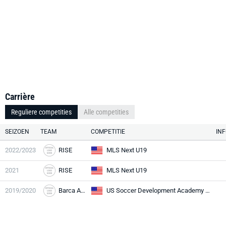
Carrière
Reguliere competities
Alle competities
SEIZOEN
TEAM
COMPETITIE
IN
2022/2023
RISE
MLS Next U19
2021
RISE
MLS Next U19
2019/2020
Barca Academy
US Soccer Development Academy U16/17