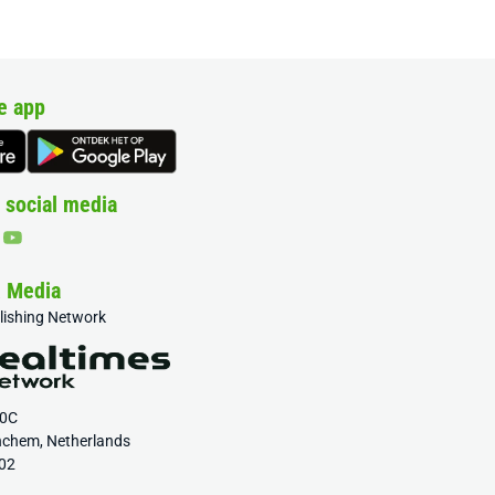
e app
 social media
& Media
blishing Network
20C
nchem, Netherlands
02