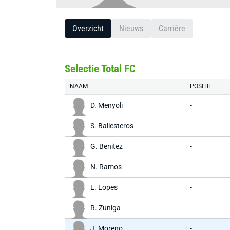
Overzicht
Nieuws
Carrière
Selectie Total FC
NAAM
POSITIE
D. Menyoli
-
S. Ballesteros
-
G. Benitez
-
N. Ramos
-
L. Lopes
-
R. Zuniga
-
J. Moreno
-