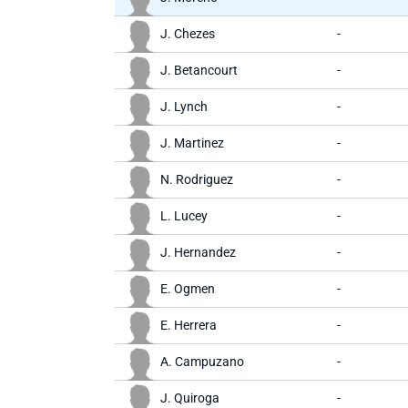
J. Chezes
-
J. Betancourt
-
J. Lynch
-
J. Martinez
-
N. Rodriguez
-
L. Lucey
-
J. Hernandez
-
E. Ogmen
-
E. Herrera
-
A. Campuzano
-
J. Quiroga
-