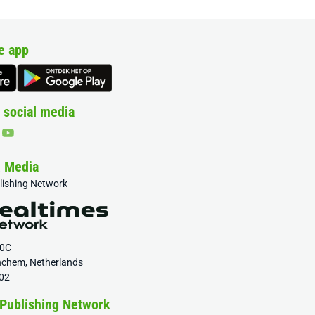
e app
 social media
& Media
blishing Network
20C
nchem, Netherlands
02
 Publishing Network