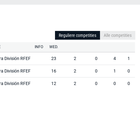
Reguliere competities
Alle competities
E
INFO
WED.
ra División RFEF
23
2
0
4
1
ra División RFEF
16
2
0
1
0
ra División RFEF
12
2
0
0
0