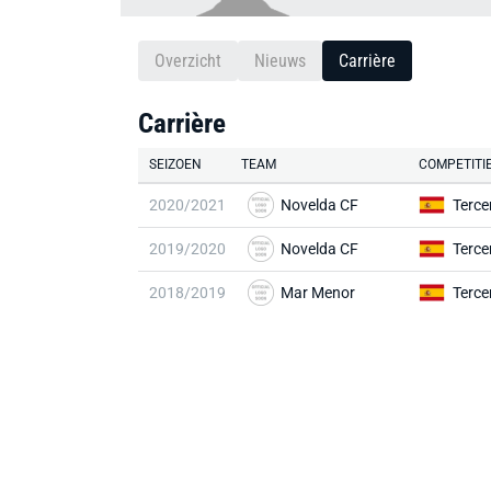
Overzicht
Nieuws
Carrière
Carrière
SEIZOEN
TEAM
COMPETITI
2020/2021
Novelda CF
Terce
2019/2020
Novelda CF
Terce
2018/2019
Mar Menor
Terce