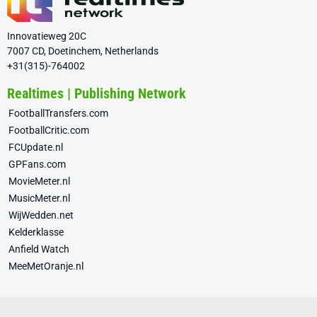
Innovatieweg 20C
7007 CD, Doetinchem, Netherlands
+31(315)-764002
Realtimes | Publishing Network
FootballTransfers.com
FootballCritic.com
FCUpdate.nl
GPFans.com
MovieMeter.nl
MusicMeter.nl
WijWedden.net
Kelderklasse
Anfield Watch
MeeMetOranje.nl