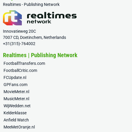
Realtimes - Publishing Network
Innovatieweg 20C
7007 CD, Doetinchem, Netherlands
+31(315)-764002
Realtimes | Publishing Network
FootballTransfers.com
FootballCritic.com
FCUpdate.nl
GPFans.com
MovieMeter.nl
MusicMeter.nl
WijWedden.net
Kelderklasse
Anfield Watch
MeeMetOranje.nl