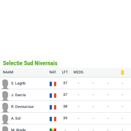
Selectie Sud Nivernais
NAAM
NAT.
LFT.
WEDS.
37
-
-
-
-
S. Lagrib
37
-
-
-
-
J. Garcia
38
-
-
-
-
R. Devoucoux
39
-
-
-
-
A. Sol
-
-
-
-
-
M. Wade