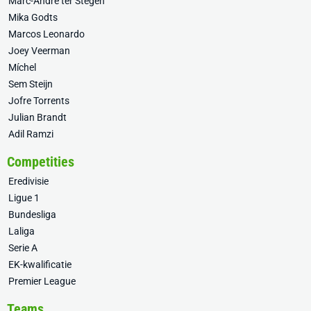
Marc-André ter Stegen
Mika Godts
Marcos Leonardo
Joey Veerman
Míchel
Sem Steijn
Jofre Torrents
Julian Brandt
Adil Ramzi
Competities
Eredivisie
Ligue 1
Bundesliga
Laliga
Serie A
EK-kwalificatie
Premier League
Teams