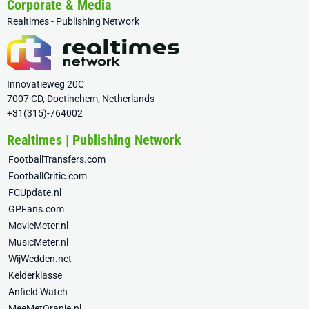
Corporate & Media
Realtimes - Publishing Network
Innovatieweg 20C
7007 CD, Doetinchem, Netherlands
+31(315)-764002
Realtimes | Publishing Network
FootballTransfers.com
FootballCritic.com
FCUpdate.nl
GPFans.com
MovieMeter.nl
MusicMeter.nl
WijWedden.net
Kelderklasse
Anfield Watch
MeeMetOranje.nl