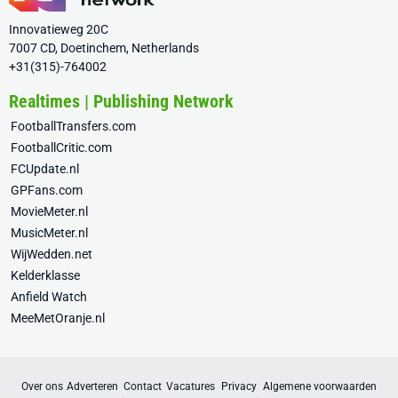
Innovatieweg 20C
7007 CD, Doetinchem, Netherlands
+31(315)-764002
Realtimes | Publishing Network
FootballTransfers.com
FootballCritic.com
FCUpdate.nl
GPFans.com
MovieMeter.nl
MusicMeter.nl
WijWedden.net
Kelderklasse
Anfield Watch
MeeMetOranje.nl
Over ons
Adverteren
Contact
Vacatures
Privacy
Algemene voorwaarden