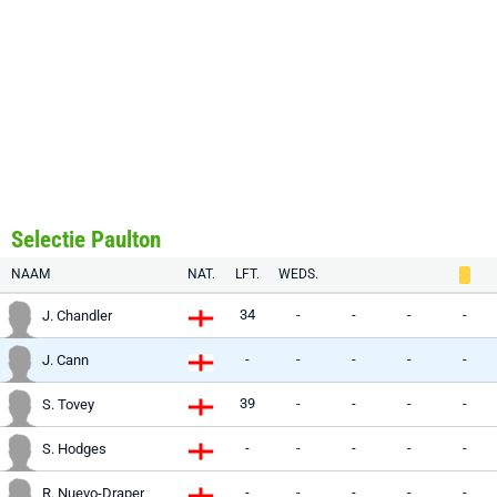
Selectie Paulton
NAAM
NAT.
LFT.
WEDS.
34
-
-
-
-
J. Chandler
-
-
-
-
-
J. Cann
39
-
-
-
-
S. Tovey
-
-
-
-
-
S. Hodges
-
-
-
-
-
R. Nuevo-Draper