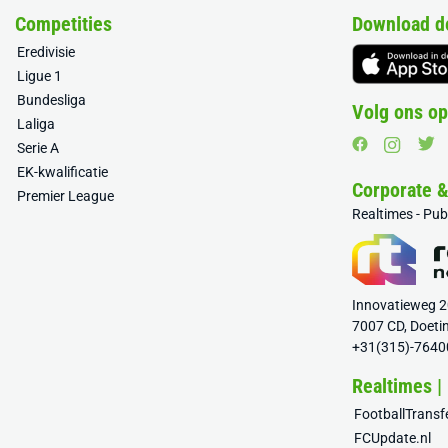
Competities
Download d
Eredivisie
Ligue 1
Bundesliga
Volg ons op
Laliga
Serie A
EK-kwalificatie
Corporate 
Premier League
Realtimes - Pu
Innovatieweg 
7007 CD, Doeti
+31(315)-7640
Realtimes |
FootballTrans
FCUpdate.nl