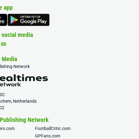
e app
 social media
& Media
blishing Network
20C
nchem, Netherlands
02
 Publishing Network
fers.com
FootballCritic.com
GPFans.com