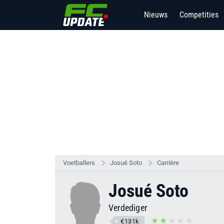
Nieuws
Competities
Voetballers
Josué Soto
Carrière
Josué Soto
Verdediger
€131k