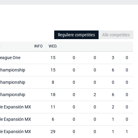
Reguliere competities
Alle competities
E
INFO
WED.
League One
15
0
0
3
0
Championship
15
0
0
6
0
Championship
8
0
0
0
0
Championship
18
0
2
6
0
de Expansión MX
11
0
0
2
0
de Expansión MX
6
0
0
1
0
de Expansión MX
29
0
0
1
1