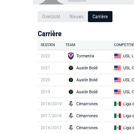
Overzicht
Nieuws
Carrière
Carrière
SEIZOEN
TEAM
COMPETITI
2022
Tormenta
USL 
2021
Austin Bold
USL 
2020
Austin Bold
USL 
2019
Austin Bold
USL 
2018/2019
Cimarrones
Liga 
2017/2018
Cimarrones
Liga 
2016/2017
Cimarrones
Liga 