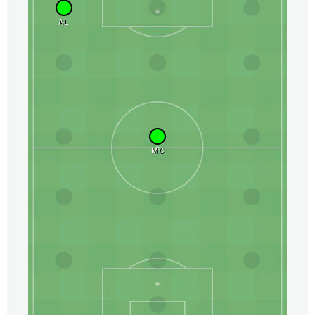
AL
MC