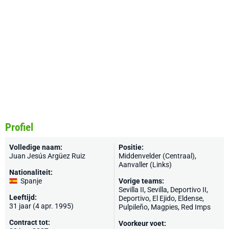
Profiel
Volledige naam:
Positie:
Juan Jesús Argüez Ruiz
Middenvelder (Centraal),
Aanvaller (Links)
Nationaliteit:
Spanje
Vorige teams:
Sevilla II,
Sevilla
, Deportivo II,
Leeftijd:
Deportivo
, El Ejido,
Eldense
,
31 jaar (4 apr. 1995)
Pulpileño,
Magpies
,
Red Imps
Contract tot:
Voorkeur voet: