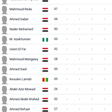
37
-
-
-
-
Mahmoud Reda
34
-
-
-
-
Ahmed Saber
30
-
-
-
-
Nader Mohamed
33
-
-
-
-
M. Azekhumen
32
-
-
-
-
Islam El Far
28
-
-
-
-
Mahmoud Mangawy
33
-
-
-
-
Ahmed Said
39
-
-
-
-
Keoulen Lamah
26
-
-
-
-
Abdel Aziz Mowad
32
-
-
-
-
Ahmed Abdel Wahed
27
-
-
-
-
Ahmed Refaat