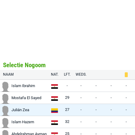
Selectie Nogoom
NAAM
NAT.
LFT.
WEDS.
-
-
-
-
-
Islam Ibrahim
29
-
-
-
-
Mostafa El Sayed
27
-
-
-
-
Julián Zea
32
-
-
-
-
Islam Hazem
25
-
-
-
-
Abdelrahman Ayman