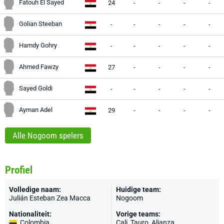
Fatouh El Sayed
24
-
-
-
-
Golian Steeban
-
-
-
-
-
Hamdy Gohry
-
-
-
-
-
Ahmed Fawzy
27
-
-
-
-
Sayed Goldi
-
-
-
-
-
Ayman Adel
29
-
-
-
-
Alle Nogoom spelers
Profiel
Volledige naam:
Huidige team:
Julián Esteban Zea Macca
Nogoom
Nationaliteit:
Vorige teams:
Colombia
Cali, Tauro, Alianza