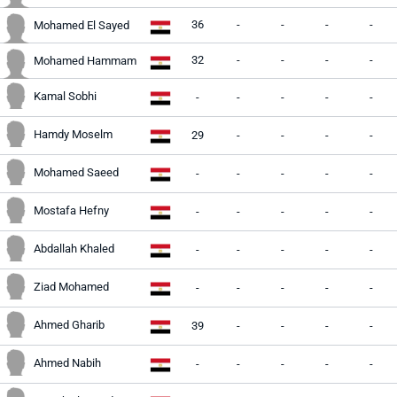
36
-
-
-
-
Mohamed El Sayed
32
-
-
-
-
Mohamed Hammam
Kamal Sobhi
-
-
-
-
-
Hamdy Moselm
29
-
-
-
-
Mohamed Saeed
-
-
-
-
-
Mostafa Hefny
-
-
-
-
-
Abdallah Khaled
-
-
-
-
-
Ziad Mohamed
-
-
-
-
-
Ahmed Gharib
39
-
-
-
-
Ahmed Nabih
-
-
-
-
-