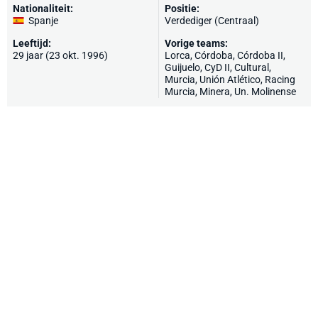
Nationaliteit:
Positie:
Spanje
Verdediger (Centraal)
Leeftijd:
Vorige teams:
29 jaar (23 okt. 1996)
Lorca,
Córdoba
, Córdoba II,
Guijuelo
, CyD II,
Cultural
,
Murcia
,
Unión Atlético
, Racing
Murcia,
Minera
, Un. Molinense