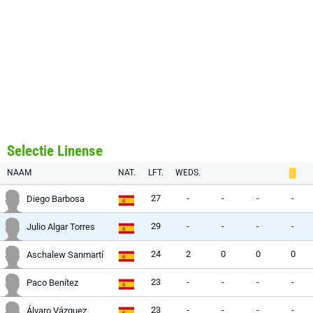
Selectie Linense
NAAM
NAT.
LFT.
WEDS.
27
-
-
-
-
Diego Barbosa
29
-
-
-
-
Julio Algar Torres
24
2
0
0
0
Aschalew Sanmartí
23
-
-
-
-
Paco Benítez
23
-
-
-
-
Álvaro Vázquez