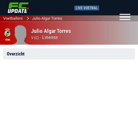
LIVE VOETBAL
Voetballers
Julio Algar Torres
Julio Algar Torres
-
Linense
V (C)
Overzicht