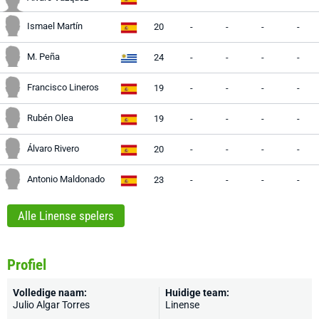
Ismael Martín
20
-
-
-
-
M. Peña
24
-
-
-
-
Francisco Lineros
19
-
-
-
-
Rubén Olea
19
-
-
-
-
Álvaro Rivero
20
-
-
-
-
Antonio Maldonado
23
-
-
-
-
Alle Linense spelers
Profiel
Volledige naam:
Huidige team:
Julio Algar Torres
Linense