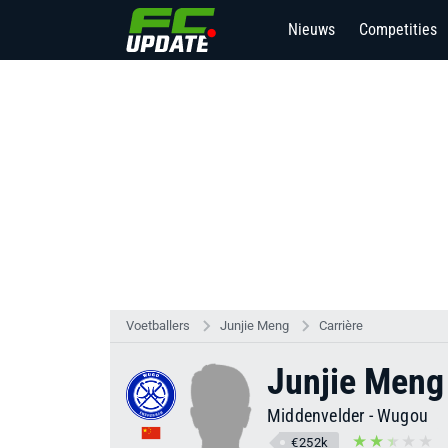
Nieuws
Competities
Voetballers
Junjie Meng
Carrière
Junjie Meng
Middenvelder
-
Wugou
€252k