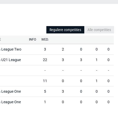
Reguliere competities
Alle competities
E
INFO
WED.
a League Two
3
2
0
0
0
a U21 League
22
3
3
1
0
-
-
-
-
-
11
0
0
1
0
a League One
5
3
0
0
0
a League One
1
0
0
0
0