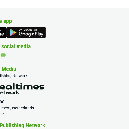
e app
 social media
& Media
blishing Network
20C
nchem, Netherlands
02
 Publishing Network