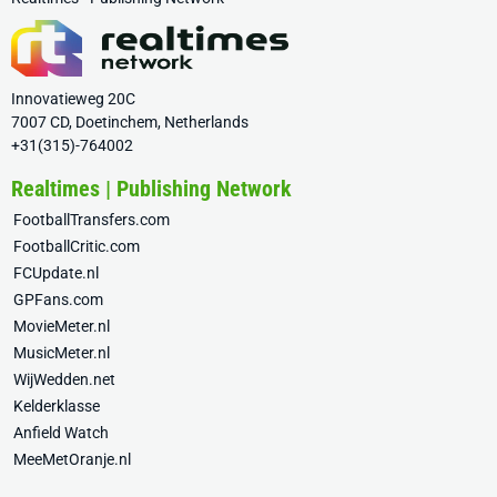
Innovatieweg 20C
7007 CD, Doetinchem, Netherlands
+31(315)-764002
Realtimes | Publishing Network
FootballTransfers.com
FootballCritic.com
FCUpdate.nl
GPFans.com
MovieMeter.nl
MusicMeter.nl
WijWedden.net
Kelderklasse
Anfield Watch
MeeMetOranje.nl