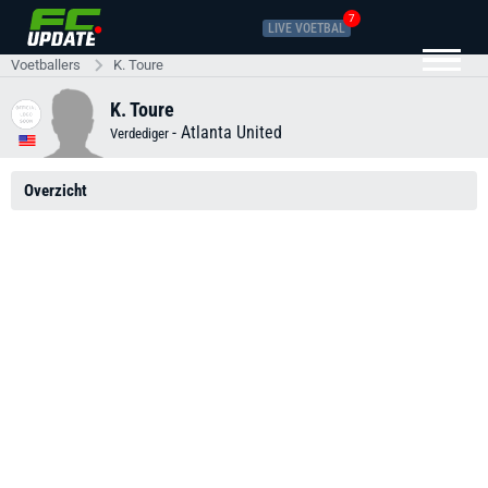
7
LIVE VOETBAL
Voetballers
K. Toure
K. Toure
-
Atlanta United
Verdediger
Overzicht