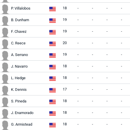
18
-
-
-
-
P. Villalobos
19
-
-
-
-
B. Dunham
19
-
-
-
-
F. Chavez
20
-
-
-
-
C. Reece
19
-
-
-
-
A. Serrano
18
-
-
-
-
J. Navarro
18
-
-
-
-
L. Hedge
17
-
-
-
-
K. Dennis
18
-
-
-
-
S. Pineda
18
-
-
-
-
J. Enamorado
18
-
-
-
-
G. Armistead