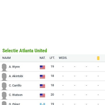
Selectie Atlanta United
NAAM
NAT.
LFT.
WEDS.
19
-
-
-
-
A. Wynn
18
-
-
-
-
A. Akintobi
18
-
-
-
-
C. Carrillo
20
-
-
-
-
C. Watson
19
-
-
-
-
G. Pérez