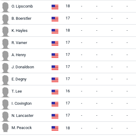
18
-
-
-
-
O. Lipscomb
17
-
-
-
-
B. Boerstler
18
-
-
-
-
K. Hayles
17
-
-
-
-
R. Varner
17
-
-
-
-
A. Henry
17
-
-
-
-
J. Donaldson
17
-
-
-
-
E. Degny
16
-
-
-
-
T. Lee
17
-
-
-
-
I. Covington
17
-
-
-
-
N. Lancaster
M. Peacock
18
-
-
-
-