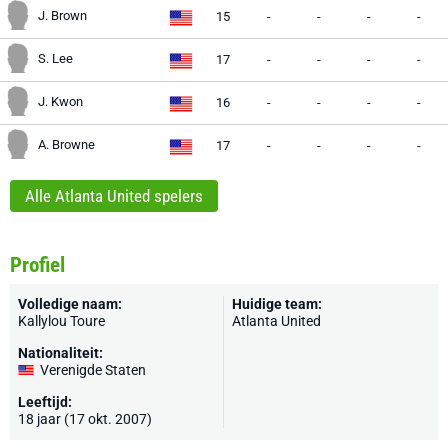
J. Brown
15
-
-
-
-
S. Lee
17
-
-
-
-
J. Kwon
16
-
-
-
-
A. Browne
17
-
-
-
-
Alle Atlanta United spelers
Profiel
Volledige naam:
Huidige team:
Kallylou Toure
Atlanta United
Nationaliteit:
Verenigde Staten
Leeftijd:
18 jaar (17 okt. 2007)