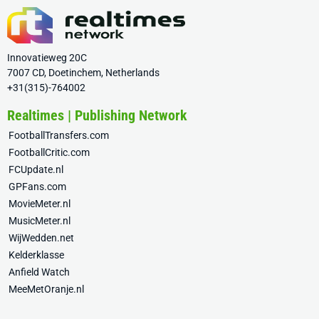
Innovatieweg 20C
7007 CD, Doetinchem, Netherlands
+31(315)-764002
Realtimes | Publishing Network
FootballTransfers.com
FootballCritic.com
FCUpdate.nl
GPFans.com
MovieMeter.nl
MusicMeter.nl
WijWedden.net
Kelderklasse
Anfield Watch
MeeMetOranje.nl