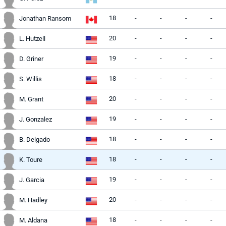
18
-
-
-
-
Jonathan Ransom
20
-
-
-
-
L. Hutzell
19
-
-
-
-
D. Griner
18
-
-
-
-
S. Willis
20
-
-
-
-
M. Grant
19
-
-
-
-
J. Gonzalez
18
-
-
-
-
B. Delgado
18
-
-
-
-
K. Toure
19
-
-
-
-
J. Garcia
20
-
-
-
-
M. Hadley
18
-
-
-
-
M. Aldana