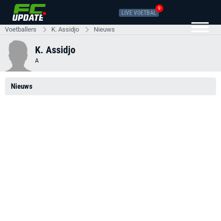
9
LIVE VOETBAL
Voetballers
K. Assidjo
Nieuws
K. Assidjo
A
Nieuws